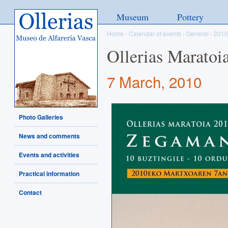
Ollerias - Museo de Alfarería
Museum
Pottery
Vasca
Home
›
Calendar of events
›
General
›
2010
Ollerias Marato
7 March, 2010
Photo Galleries
News and comments
Events and activities
Practical information
Contact