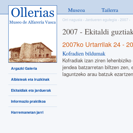
Ollerias - Museo de Alfarería
Museoa
Tailerra
Vasca
Orri nagusia
›
Jardueren egutegia
›
2007
›
2007 - Ekitaldi guztia
2007ko Urtarrilak 24
-
20
Kofradien bildumak
Kofradiak izan ziren lehenbiziko
jendea batzarretan biltzen zen, 
Argazki Galeria
laguntzeko arau batzuk ezartzen
Albisteak eta iruzkinak
Ekitaldiak eta jarduerak
Informazio praktikoa
Harremanetan jarri