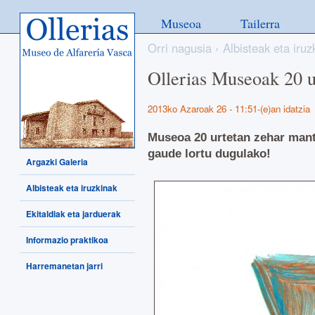
Ollerias - Museo de Alfarería
Museoa
Tailerra
Vasca
Orri nagusia
›
Albisteak eta iruz
Ollerias Museoak 20 ur
2013ko Azaroak 26 - 11:51-(e)an idatzia
Museoa 20 urtetan zehar mant
gaude lortu dugulak
o!
Argazki Galeria
Albisteak eta iruzkinak
Ekitaldiak eta jarduerak
Informazio praktikoa
Harremanetan jarri