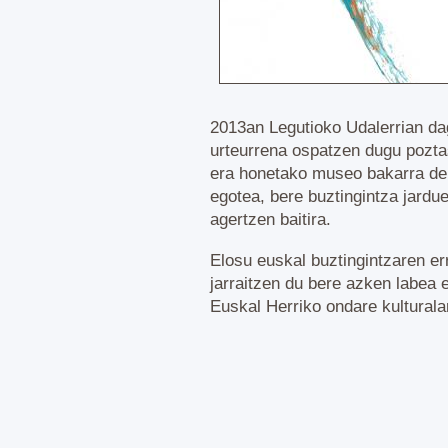
2013an Legutioko Udalerrian d
urteurrena ospatzen dugu pozta
era honetako museo bakarra del
egotea, bere buztingintza jardu
agertzen baitira.
Elosu euskal buztingintzaren er
jarraitzen du bere azken labea e
Euskal Herriko ondare kulturalar