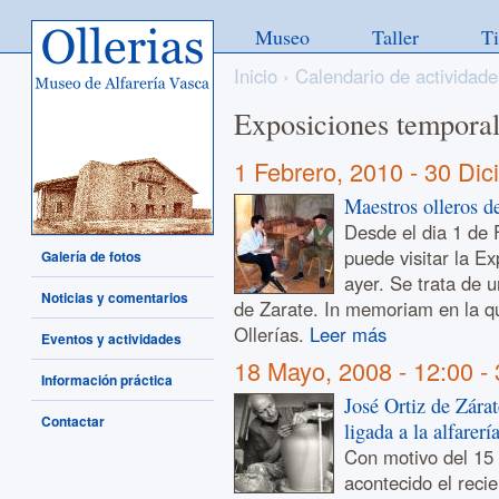
Ollerias - Museo de Alfarería
Museo
Taller
T
Vasca
Inicio
›
Calendario de actividade
Exposiciones tempora
1 Febrero, 2010
-
30 Dic
Maestros olleros d
Desde el dia 1 de 
puede visitar la E
Galería de fotos
ayer. Se trata de 
Noticias y comentarios
de Zarate. In memoriam en la q
Ollerías.
Leer más
Eventos y actividades
18 Mayo, 2008 - 12:00
-
Información práctica
José Ortiz de Zára
Contactar
ligada a la alfarería
Con motivo del 15 
acontecido el recie