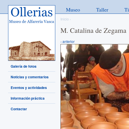
Ollerias - Museo de Alfarería
Museo
Taller
T
Vasca
Inicio
›
M. Catalina de Zegama
‹ anterior
Galería de fotos
Noticias y comentarios
Eventos y actividades
Información práctica
Contactar