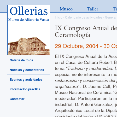
Ollerias - Museo de Alfarería
Museo
Taller
T
Vasca
Inicio
›
Calendario de actividades
›
General
IX Congreso Anual de
Ceramología
29 Octubre, 2004
-
30 O
El IX Congreso Anual de la Aso
Galería de fotos
en el Casal de Cultura Robert B
tema
“Tradición y modernidad: 
Noticias y comentarios
especialmente interesante la me
Eventos y actividades
restauración y conservación del
arquitectura’
. D. Jaume Coll, Pr
Información práctica
Museo Nacional de Cerámica “G
moderador. Participaron en la 
Contactar
industrial, D. Antoni González, 
Arquitectónico Local de la Dipu
presidente del Forum UNESCO P