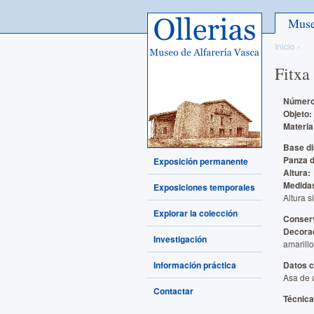
Ollerias - Museo de Alfarería
Mus
Vasca
Inicio
›
Fitxa
Númer
Objeto:
Materia
Base d
Panza 
Exposición permanente
Altura:
Medida
Exposiciones temporales
Altura s
Explorar la colección
Conser
Decora
Investigación
amarillo
Información práctica
Datos 
Asa de a
Contactar
Técnica