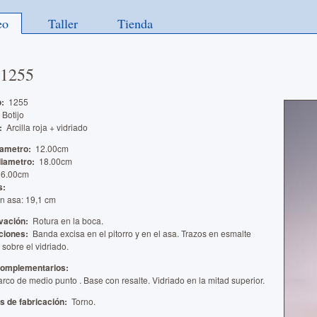
eo
Taller
Tienda
 1255
o:
1255
Botijo
:
Arcilla roja + vidriado
iametro:
12.00cm
diametro:
18.00cm
6.00cm
s:
in asa: 19,1 cm
vación:
Rotura en la boca.
ciones:
Banda excisa en el pitorro y en el asa. Trazos en esmalte
 sobre el vidriado.
complementarios:
rco de medio punto . Base con resalte. Vidriado en la mitad superior.
s de fabricación:
Torno.