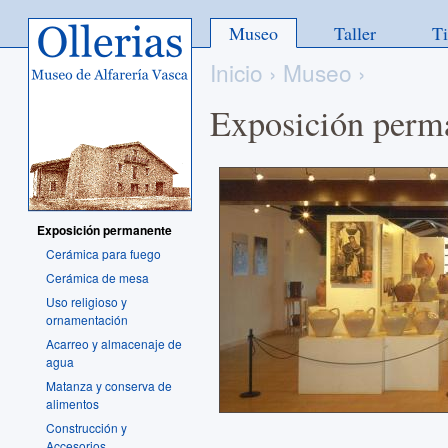
Ollerias - Museo de Alfarería
Museo
Taller
T
Vasca
Inicio
›
Museo
›
Exposición perm
Exposición permanente
Cerámica para fuego
Cerámica de mesa
Uso religioso y
ornamentación
Acarreo y almacenaje de
agua
Matanza y conserva de
alimentos
Construcción y
Accesorios