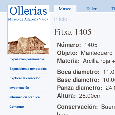
Ollerias - Museo de Alfarería
Museo
Taller
T
Vasca
Inicio
›
Fitxa 1405
Número:
1405
Objeto:
Mantequero
Materia:
Arcilla roja 
Exposición permanente
Exposiciones temporales
Boca diametro:
11.
Base diametro:
10.0
Explorar la colección
Panza diametro:
24.
Investigación
Altura:
28.00cm
Información práctica
Conservación:
Bueno
Contactar
boca