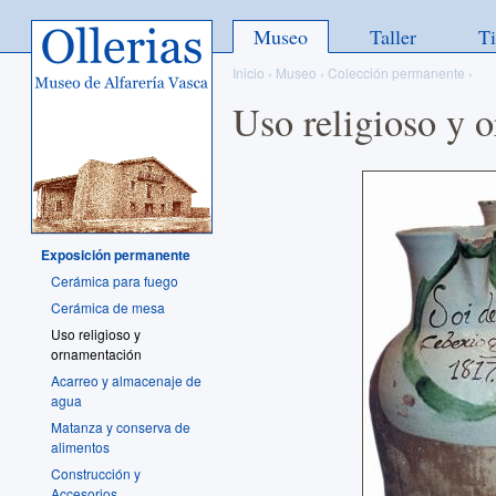
Ollerias - Museo de Alfarería
Museo
Taller
T
Vasca
Inicio
›
Museo
›
Colección permanente
›
Uso religioso y 
Exposición permanente
Cerámica para fuego
Cerámica de mesa
Uso religioso y
ornamentación
Acarreo y almacenaje de
agua
Matanza y conserva de
alimentos
Construcción y
Accesorios